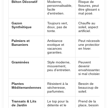
Béton Décoratif
Moderne,
Risque de
personnalisable,
fissures, peut
facile
être glissant si
d’entretien.
mal posé.
Gazon
Toujours vert,
Chauffe au
Synthétique
doux, pas de
soleil, aspect
tonte.
artificiel.
Palmiers et
Ambiance
Peut nécessiter
Bananiers
exotique et
une protection
vacances
en hiver.
garanties.
Graminées
Style moderne,
Peuvent
mouvement,
devenir
peu d’entretien.
envahissantes
si mal choisies.
Plantes
Résistent à la
Besoin de
Méditerranéennes
sécheresse,
beaucoup de
parfumées.
soleil.
Transats & Lits
Le top pour la
Prend de la
de Jardin
détente et le
place, besoin