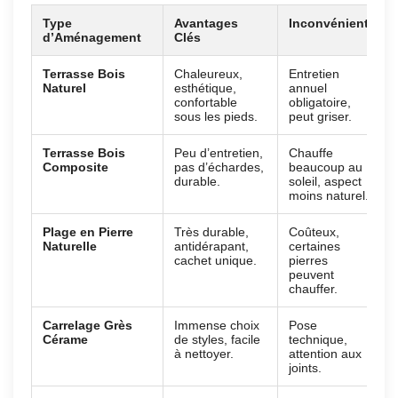
Type
Avantages
Inconvénients
d’Aménagement
Clés
Terrasse Bois
Chaleureux,
Entretien
Naturel
esthétique,
annuel
confortable
obligatoire,
sous les pieds.
peut griser.
Terrasse Bois
Peu d’entretien,
Chauffe
Composite
pas d’échardes,
beaucoup au
durable.
soleil, aspect
moins naturel.
Plage en Pierre
Très durable,
Coûteux,
Naturelle
antidérapant,
certaines
cachet unique.
pierres
peuvent
chauffer.
Carrelage Grès
Immense choix
Pose
Cérame
de styles, facile
technique,
à nettoyer.
attention aux
joints.