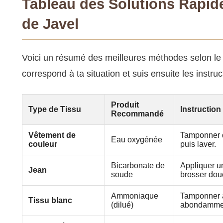
Tableau des Solutions Rapid
de Javel
Voici un résumé des meilleures méthodes selon le 
correspond à ta situation et suis ensuite les instruc
Produit
Type de Tissu
Instruction
Recommandé
Vêtement de
Tamponner d
Eau oxygénée
couleur
puis laver.
Bicarbonate de
Appliquer un
Jean
soude
brosser dou
Ammoniaque
Tamponner av
Tissu blanc
(dilué)
abondamme