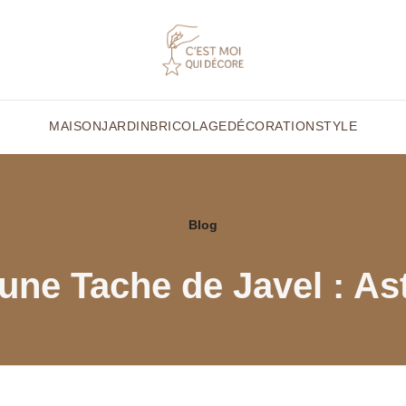
MAISON
JARDIN
BRICOLAGE
DÉCORATION
STYLE
Blog
ne Tache de Javel : As